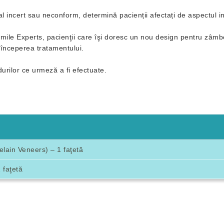
inal incert sau neconform, determină pacienții afectați de aspectul i
Smile Experts, pacienţii care îşi doresc un nou design pentru zâmbe
de începerea tratamentului.
durilor ce urmeză a fi efectuate.
lain Veneers) – 1 faţetă
 faţetă