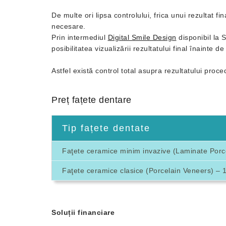
De multe ori lipsa controlului, frica unui rezultat f
necesare.
Prin intermediul
Digital Smile Design
disponibil la 
posibilitatea vizualizării rezultatului final înainte 
Astfel există control total asupra rezultatului proce
Preț fațete dentare
Tip fațete dentate
Faţete ceramice minim invazive (Laminate Porce
Faţete ceramice clasice (Porcelain Veneers) – 1
Soluții financiare