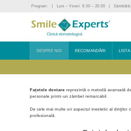
Program:
Luni – Vineri: 9.30 – 20.00
Sâmbătă:
Skip
DESPRE NOI
RECOMANDĂRI
LISTA
to
content
Fațetele dentare
reprezintă o metodă avansată de 
personale printr-un zâmbet remarcabil.
De cele mai multe ori aspectul inestetic al dinţilor
profesională.