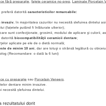
ice fără preparație
,
fațete ceramice no-prep
,
Laminate Porcelain 
e preferă datorită
caracteristicilor remarcabile:
 invaziv
, în majoritatea cazurilor nu necesită slefuirea dintelui a
ui (fațetele putând fi înlăturate ulterior);
 care sunt confecţionate, grosimii, modului de aplicare şi culorii, 
e datorită
biocompatibilităţii ceramicii dentare
;
rţelor aplicate pe ele de o dietă normală;
 este de minim 10 ani
, dar are totuşi o strânsă legătură cu obiceiu
tolog (Recomandare: o dată la 6 luni)
ice cu preparație
sau
Porcelain Veneers
.
țetelor dentare minim invazive.
i necesită șlefuirea dintelui.
rezultatului dorit