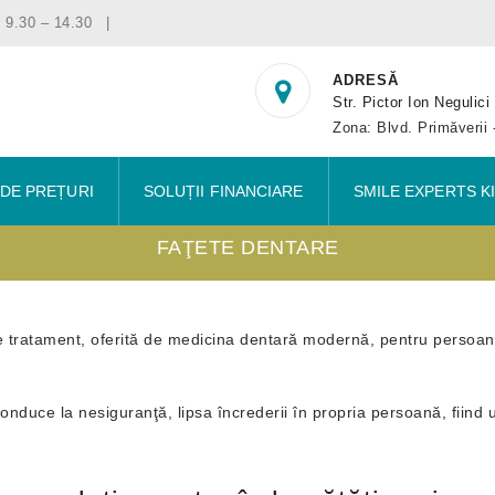
 9.30 – 14.30
ADRESĂ
Str. Pictor Ion Negulici
Zona: Blvd. Primăverii 
 DE PREȚURI
SOLUȚII FINANCIARE
SMILE EXPERTS K
FAŢETE DENTARE
tratament, oferită de medicina dentară modernă, pentru persoanel
 conduce la nesiguranţă, lipsa încrederii în propria persoană, fiind