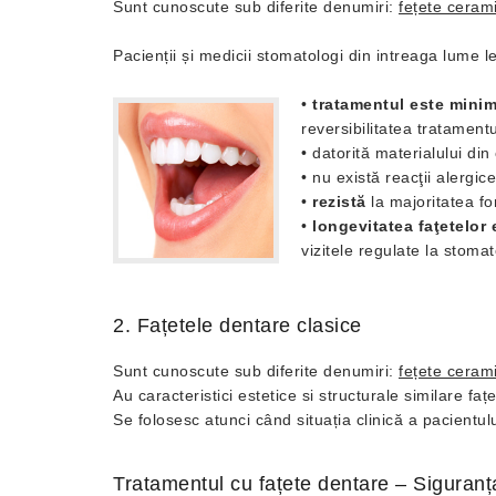
Sunt cunoscute sub diferite denumiri:
fețete ceram
Pacienții și medicii stomatologi din intreaga lume l
•
tratamentul este minim
reversibilitatea tratamentul
• datorită materialului din
• nu există reacţii alergic
•
rezistă
la majoritatea fo
•
longevitatea faţetelor
vizitele regulate la stoma
2. Fațetele dentare clasice
Sunt cunoscute sub diferite denumiri:
fețete ceram
Au caracteristici estetice si structurale similare fa
Se folosesc atunci când situația clinică a pacientulu
Tratamentul cu fațete dentare – Siguranța 