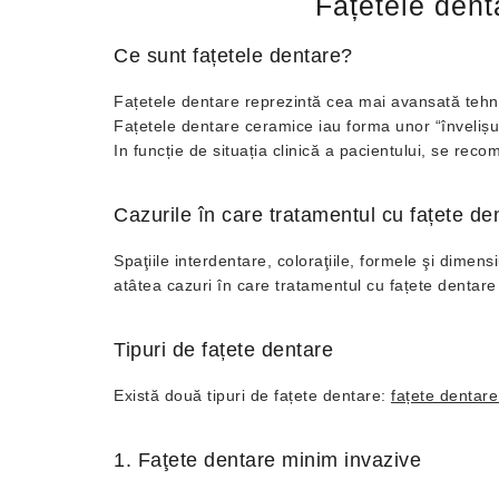
Fațetele dent
Ce sunt fațetele dentare?
Fațetele dentare reprezintă cea mai avansată tehnică 
Fațetele dentare ceramice iau forma unor “învelișuri
In funcție de situația clinică a pacientului, se rec
Cazurile în care tratamentul cu fațete d
Spaţiile interdentare, coloraţiile, formele şi dimens
atâtea cazuri în care tratamentul cu fațete dentar
Tipuri de fațete dentare
Există două tipuri de fațete dentare:
fațete dentare
1. Faţete dentare minim invazive