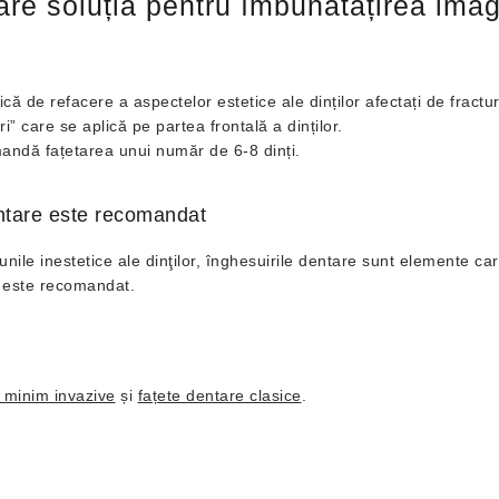
are soluția pentru îmbunătățirea imag
de refacere a aspectelor estetice ale dinților afectați de fracturi, c
” care se aplică pe partea frontală a dinților.
omandă fațetarea unui număr de 6-8 dinți.
entare este recomandat
iunile inestetice ale dinţilor, înghesuirile dentare sunt elemente c
e este recomandat.
 minim invazive
și
fațete dentare clasice
.