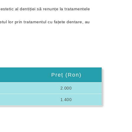
nestetic al dentiției să renunțe la tratamentele
tul lor prin tratamentul cu fațete dentare, au
Preț (Ron)
2.000
1.400