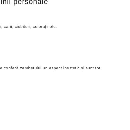
inii personale
arii, ciobituri, colorații etc.
are conferă zambetului un aspect inestetic și sunt tot