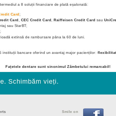
termediul a 8 soluții financiare de plată eșalonată:
redit Card
;
redit Card
,
CEC Credit Card
,
Raiffeisen Credit Card
sau
UniCre
ntaj sau StarBT;
;
erioadă extinsă de rambursare pâna la 60 de luni.
 6 instituții bancare oferind un avantaj major pacienților:
flexibilit
Fațetele dentare sunt sinonimul Zâmbetului remarcabil!
e. Schimbăm vieți.
erts
Smile on