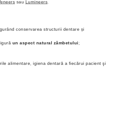
Veneers
sau
Lumineers
.
sigurând conservarea structurii dentare și
asigură
un aspect natural zâmbetului
;
rile alimentare, igiena dentară a fiecărui pacient şi