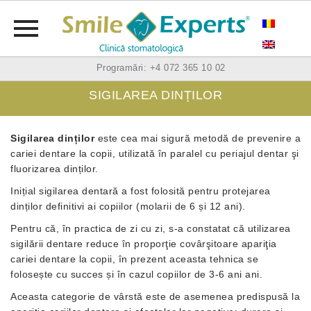
Skip
Programări:
+4 072 365 10 02
to
SIGILAREA DINȚILOR
content
Sigilarea dinților
este cea mai sigură metodă de prevenire a
cariei dentare la copii, utilizată în paralel cu periajul dentar şi
fluorizarea dinților.
Inițial sigilarea dentară a fost folosită pentru protejarea
dinților definitivi ai copiilor (molarii de 6 și 12 ani).
Pentru că, în practica de zi cu zi, s-a constatat că utilizarea
sigilării dentare reduce în proporţie covârşitoare apariţia
cariei dentare la copii, în prezent aceasta tehnica se
folosește cu succes și în cazul copiilor de 3-6 ani ani.
Aceasta categorie de vârstă este de asemenea predispusă la