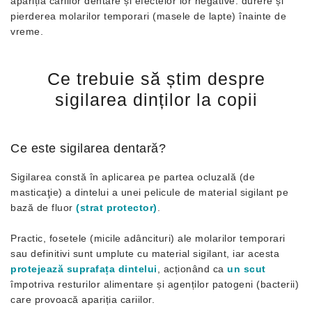
apariția cariilor dentare și efectelor lor negative: durere și
pierderea molarilor temporari (masele de lapte) înainte de
vreme.
Ce trebuie să știm despre
sigilarea dinților la copii
Ce este sigilarea dentară?
Sigilarea constă în aplicarea pe partea ocluzală (de
masticaţie) a dintelui a unei pelicule de material sigilant pe
bază de fluor
(strat protector)
.
Practic, fosetele (micile adâncituri) ale molarilor temporari
sau definitivi sunt umplute cu material sigilant, iar acesta
protejează suprafața dintelui
, acționând ca
un scut
împotriva resturilor alimentare și agenților patogeni (bacterii)
care provoacă apariția cariilor.