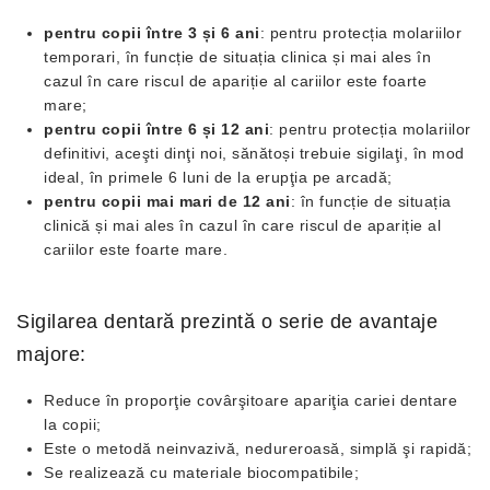
pentru copii între 3 și 6 ani
: pentru protecția molariilor
temporari, în funcție de situația clinica și mai ales în
cazul în care riscul de apariție al cariilor este foarte
mare;
pentru copii între 6 și 12 ani
: pentru protecția molariilor
definitivi, aceşti dinţi noi, sănătoși trebuie sigilaţi, în mod
ideal, în primele 6 luni de la erupţia pe arcadă;
pentru copii mai mari de 12 ani
: în funcție de situația
clinică și mai ales în cazul în care riscul de apariție al
cariilor este foarte mare.
Sigilarea dentară prezintă o serie de avantaje
majore:
Reduce în proporţie covârşitoare apariţia cariei dentare
la copii;
Este o metodă neinvazivă, nedureroasă, simplă şi rapidă;
Se realizează cu materiale biocompatibile;