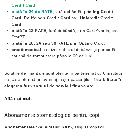
Credit Card
;
plată în 24 de RATE
, fară dobândă, prin
Ing Credit
Card
,
Raiffeisen Credit Card
sau
Unicredit Credit
Card
;
plată în 12 RATE
, fară dobândă, prin CardAvantaj sau
StarBT;
plată în 18, 24 sau 36 RATE
prin Optimo Card;
credit medical
cu nivel redus al dobânzii și perioadă
extinsă de rambursare pâna la 60 de luni.
Soluțiile de finanțare sunt oferite în parteneriat cu 6 instituții
bancare oferind un avantaj major pacienților:
flexibilitate în
alegerea furnizorului de servicii financiare
.
Află mai mult
Abonamente stomatologice pentru copii
Abonamentele SmilePass® KIDS
, asigură copiilor