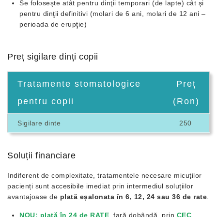
Se foloseşte atât pentru dinţii temporari (de lapte) cât şi
pentru dinţii definitivi (molari de 6 ani, molari de 12 ani –
perioada de erupţie)
Preț sigilare dinți copii
Tratamente stomatologice
Preț
pentru copii
(Ron)
Sigilare dinte
250
Soluții financiare
Indiferent de complexitate, tratamentele necesare micuților
pacienți sunt accesibile imediat prin intermediul soluțiilor
avantajoase de
plată eșalonata în 6, 12, 24 sau 36 de rate
.
NOU: plată în 24 de RATE
, fară dobândă, prin
CEC