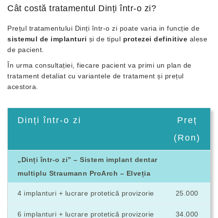
Cât costă tratamentul Dinți într-o zi?
Prețul tratamentului Dinți într-o zi poate varia in funcție de
sistemul de implanturi
și de tipul
protezei definitive
alese
de pacient.
În urma consultației, fiecare pacient va primi un plan de
tratament detaliat cu variantele de tratament și prețul
acestora.
Dinți într-o zi
Preț
(Ron)
„Dinți într-o zi” – Sistem implant dentar
multiplu Straumann ProArch – Elveția
4 implanturi + lucrare protetică provizorie
25.000
6 implanturi + lucrare protetică provizorie
34.000