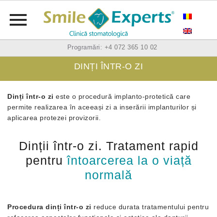
Skip
Programări:
+4 072 365 10 02
to
DINȚI ÎNTR-O ZI
content
Dinți într-o zi
este o procedură implanto-protetică care
permite realizarea în aceeași zi a inserării implanturilor și
aplicarea protezei provizorii.
Dinții într-o zi. Tratament rapid
pentru
întoarcerea la o viață
normală
Procedura dinți într-o zi
reduce durata tratamentului pentru