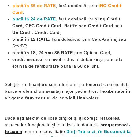
plată în 36 de RATE
, fară dobândă, prin
ING Credit
Card
;
plată în 24 de RATE
, fară dobândă, prin
Ing Credit
Card
,
CEC Credit Card
,
Raiffeisen Credit Card
sau
UniCredit Credit Card
;
plată în 12 RATE
, fară dobândă, prin CardAvantaj sau
StarBT;
plată în 18, 24 sau 36 RATE
prin Optimo Card;
credit medical
cu nivel redus al dobânzii și perioadă
extinsă de rambursare pâna la 60 de luni.
Soluțiile de finanțare sunt oferite în parteneriat cu 6 instituții
bancare oferind un avantaj major pacienților:
flexibilitate în
alegerea furnizorului de servicii financiare
.
Dacă eşti afectat de lipsa dinţilor şi îţi doreşti refacerea
aspectelor funcţionale şi estetice ale danturii,
programează-
te acum
pentru o consultaţie
Dinți într-o zi, în București la