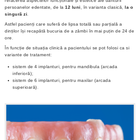
refacerea aspectelor funcționale și estetice ale danturii
persoanelor edentate, de la
12 luni
, în varianta clasică,
la o
singură zi
.
Astfel pacienți care suferă de lipsa totală sau parțială a
dinților își recapătă bucuria de a zâmbi în mai puțin de 24 de
ore.
În funcție de situația clinică a pacientului se pot folosi ca si
variante de tratament:
sistem de 4 implanturi, pentru mandibula (arcada
inferioră);
sistem de 6 implanturi, pentru maxilar (arcada
superioară).