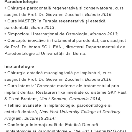
Parodontologie
• Chirurgie parodontală regenerativă și conservatoare, curs
susţinut de Prof. Dr. Giovanni Zucchelli,
Bolonia 2016
;
• Curs MASTER în Terapia regenerativă şi estetică
parodontală,
Berna 2013
;
• Simpozionul Internaţional de Osteologie,
Monaco 2013
;
• Concepte inovative în tratamentul parodontal, curs susţinut
de Prof. Dr. Anton SCULEAN , directorul Departamentului de
Parodontologie al Universităţii din Berna.
Implantologie
• Chirurgie estetică mucogingivală pe implanturi, curs
susţinut de Prof. Dr. Giovanni Zucchelli,
Bolonia 2016
;
• Curs Intensiv “Concepte moderne ale tratamentului prin
implant dentar: Restaurări fixe imediate cu sisteme SKY Fast
& Fixed Bredent,
Ulm / Senden, Germania 2014;
• Tehnici avansate în implantologie, parodontologie și
estetică dentară,
New York University College of Dentistry
Program, București 2014;
• Conferinţa Internaţională de Estetică Dentară,
Implantologie şi Parodontologie –
The 2013 DentalXP Global