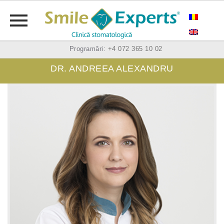
Skip
Programări:
+4 072 365 10 02
to
DR. ANDREEA ALEXANDRU
content