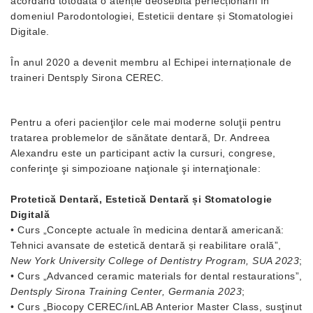
acordând totodată o atenție deosebită perfecționarii în
domeniul Parodontologiei, Esteticii dentare și Stomatologiei
Digitale.
În anul 2020 a devenit membru al Echipei internaționale de
traineri Dentsply Sirona CEREC.
Pentru a oferi pacienţilor cele mai moderne soluţii pentru
tratarea problemelor de sănătate dentară, Dr. Andreea
Alexandru este un participant activ la cursuri, congrese,
conferinţe şi simpozioane naţionale şi internaţionale:
Protetică Dentară, Estetică Dentară și Stomatologie
Digitală
• Curs „Concepte actuale în medicina dentară americană:
Tehnici avansate de estetică dentară și reabilitare orală”,
New York University College of Dentistry Program, SUA 2023
;
• Curs „Advanced ceramic materials for dental restaurations”,
Dentsply Sirona Training Center, Germania 2023
;
• Curs „Biocopy CEREC/inLAB Anterior Master Class, susţinut